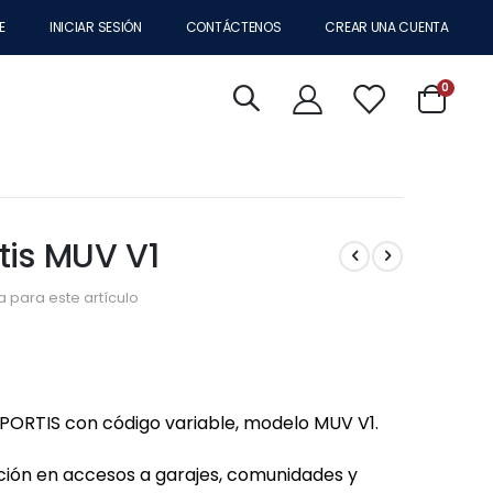
E
INICIAR SESIÓN
CONTÁCTENOS
CREAR UNA CUENTA
artícul
0
Cart
tis MUV V1
 para este artículo
PORTIS con código variable, modelo MUV V1.
ión en accesos a garajes, comunidades y