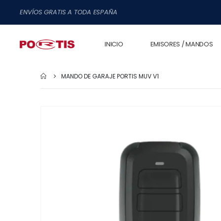
ENVÍOS GRATIS A TODA ESPAÑA
INICIO
EMISORES / MANDOS
MANDO DE GARAJE PORTIS MUV V1
Saltar
al
final
de
la
galería
de
imágenes