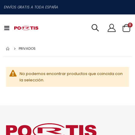
ENVÍOS GRATIS A TODA ESPAÑA
ar
0
Toggle
Cart
Nav
PRIVADOS
No podemos encontrar productos que coincida con
la selección.